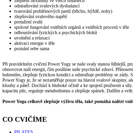
zlepšení flexibility ve všech oblastech
odstraňování svalových dysbalancí
tvarování problémových partií (břicho, hýždě, nohy)
zlepšování svalového napětí
protažení svalů
správné fungování vnitřních orgánů a vnitřních procesů v těle
odbourávání fyzických a psychických bloků
uvolnění a relaxaci
aktivaci energie v těle
poznání sebe sama
Při pravidelném cvičení Power Yogy se naše svaly stanou štíhlejší, 
obnovovat naši energii, čím posílíme naše psychické zdraví. Přínosem h
hubnutím, zlepšuje fyzickou kondici a odstraňuje problémy se zády. 
Power Yogy je, že se nezaměřuje pouze na hlavní svalové skupiny, ale
klouby a páteř. Dochází k hluboké očistě a ke spojení pružnosti a síly.
kapacitu plic, reguluje metabolismus a zlepšuje spánek. Dalším a vel
Power Yoga celkově zlepšuje výživu těla, také pomáhá nalézt vnitř
CO CVIČÍME
PILATES