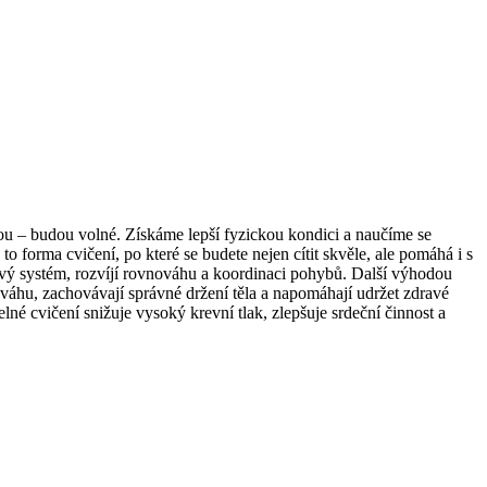
nou – budou volné. Získáme lepší fyzickou kondici a naučíme se
o forma cvičení, po které se budete nejen cítit skvěle, ale pomáhá i s
vový systém, rozvíjí rovnováhu a koordinaci pohybů. Další výhodou
ováhu, zachovávají správné držení těla a napomáhají udržet zdravé
elné cvičení snižuje vysoký krevní tlak, zlepšuje srdeční činnost a