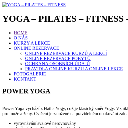
YOGA – PILATES – FITNESS - C
HOME
O NÁS
KURZY A LEKCE
ONLINE REZERVACE
ONLINE REZERVACE KURZŮ A LEKCÍ
ONLINE REZERVACE POBYTŮ
OCHRANA OSOBNÍCH ÚDAJŮ
PRAVIDLA ONLINE KURZU A ONLINE LEKCE
FOTOGALERIE
KONTAKT
POWER YOGA
Power Yoga vychází z Hatha Yogy, což je klasický směr Yogy. Vznikla 
pro muže a ženy. Cvičení je založené na pravidelném opakování zákla
vyrovnávání svalové nerovnováhy