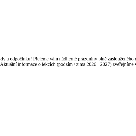
ody a odpočinku! Přejeme vám nádherné prázdniny plné zaslouženého re
26. Aktuální informace o lekcích (podzím / zima 2026 - 2027) zveřejním