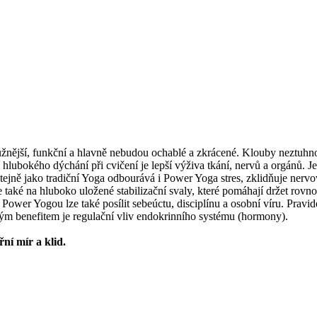
pružnější, funkční a hlavně nebudou ochablé a zkrácené. Klouby neztuh
lubokého dýchání při cvičení je lepší výživa tkání, nervů a orgánů. Je t
Stejně jako tradiční Yoga odbourává i Power Yoga stres, zklidňuje ner
 také na hluboko uložené stabilizační svaly, které pomáhají držet rovn
 Power Yogou lze také posílit sebeúctu, disciplínu a osobní víru. Pravid
kým benefitem je regulační vliv endokrinního systému (hormony).
ní mír a klid.