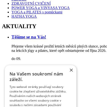
ZDRAVOTNÍ CVIČENÍ
POWER YOGA a VINYASA YOGA
YOGA a PILATES s pomůckami
HATHA YOGA
AKTUALITY
Těšíme se na Vás!
Přejeme všem krásné prožití letních měsíců plných slunce, poh
na lekcích jógy a pilates, které opět odstartujeme od října 20
do 09.
října
×
Na Vašem soukromí nám
VÍCE
záleží.
Tyto webové stránky používají soubory
HOME
cookie ke zlepšení uživatelského zážitku.
O NÁS
Používáním našich webových stránek
KURZY A LEKCE
souhlasíte se všemi soubory cookie v
ONLINE REZERVACE
souladu s našimi zásadami používání